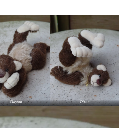
Clayton
Dixon