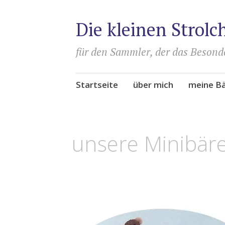
Die kleinen Strolc
für den Sammler, der das Besonde
Zum
Startseite
über mich
meine B
Inhalt
springen
11.
ADMIN
unsere Minibäre
FEBRUAR
2024