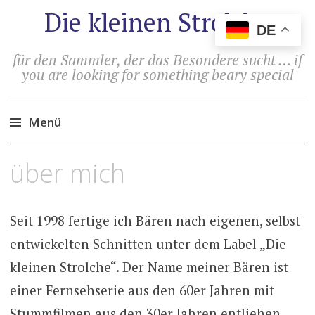
Die kleinen Strolche
DE
für den Sammler, der das Besondere sucht … if
you are looking for something beary special
Menü
Zum
über mich
Inhalt
springen
Seit 1998 fertige ich Bären nach eigenen, selbst
entwickelten Schnitten unter dem Label „Die
kleinen Strolche“. Der Name meiner Bären ist
einer Fernsehserie aus den 60er Jahren mit
Stummfilmen aus den 30er Jahren entliehen,