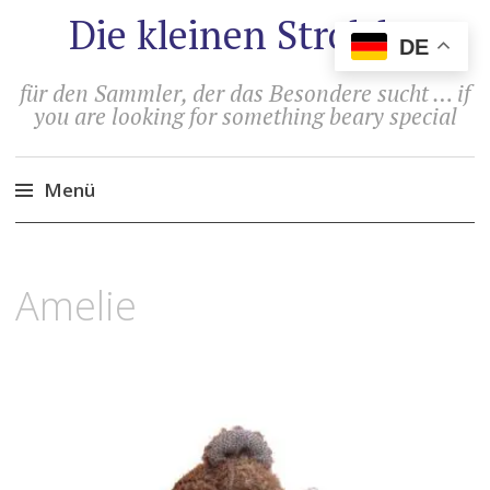
Die kleinen Strolche
DE
für den Sammler, der das Besondere sucht … if
you are looking for something beary special
Menü
Zum
Inhalt
9.
ADMIN
Amelie
springen
AUGUST
2023