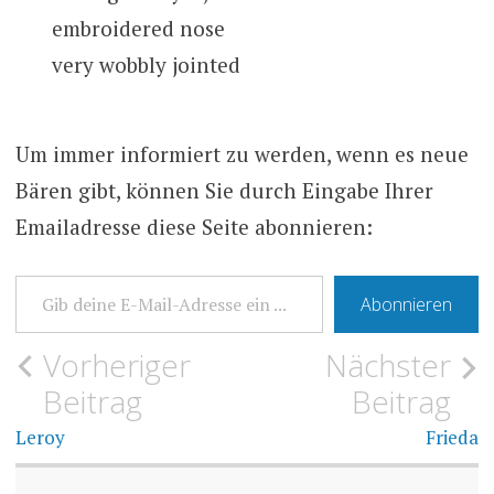
embroidered nose
very wobbly jointed
Um immer informiert zu werden, wenn es neue
Bären gibt, können Sie durch Eingabe Ihrer
Emailadresse diese Seite abonnieren:
GIB DEINE E-MAIL-ADRESSE EIN …
Abonnieren
Beitrags-
Vorheriger
Nächster
MEINE
BÄREN
Beitrag
Beitrag
Navigation
Leroy
Frieda