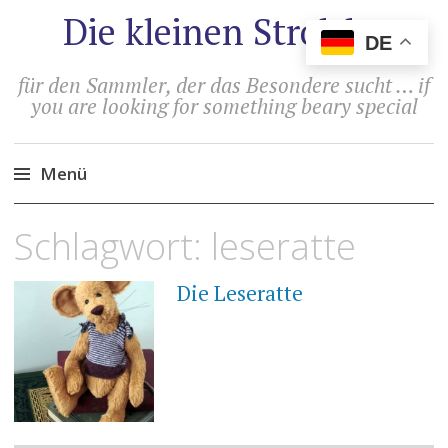
Die kleinen Strolche
DE
für den Sammler, der das Besondere sucht … if
you are looking for something beary special
Menü
Zum
Schlagwort:
leseratte
Inhalt
springen
Die Leseratte
4.
DEZEMBER
2023